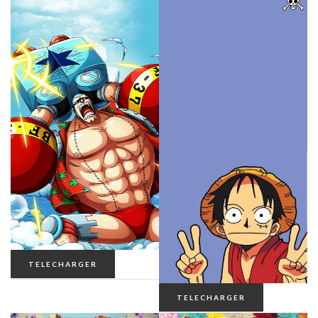
HELLSING
HUNTER X HUNTER
JOJO’S BIZARRE ADVENTURE
JUJUTSU KAISEN
MINECRAFT
MOB PSYCHO 100
MY HERO ACADEMIA
NARUTO
TELECHARGER
TELECHARGER
NEON GENESIS EVANGELION