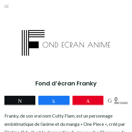
Aller
au
AKIRA
contenu
L’ATTAQUE DES TITANS
ASSASSINATION CLASSROOM
BERSERK
BLEACH
Fond d’écran Franky
BLACK CLOVER
0
Tweetez
Partagez
Épingle
BORUTO
PARTAGES
Franky, de son vrai nom Cutty Flam, est un personnage
CHAINSAW MAN
emblématique de l’anime et du manga « One Piece », créé par