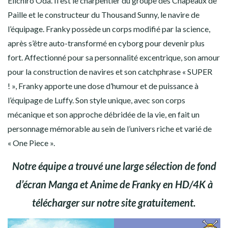
Eiichiro Oda. Il est le charpentier du groupe des Chapeaux de
COWBOY BEBOP
Paille et le constructeur du Thousand Sunny, le navire de
l’équipage. Franky possède un corps modifié par la science,
DEATH NOTE
après s’être auto-transformé en cyborg pour devenir plus
DEMON SLAYER
fort. Affectionné pour sa personnalité excentrique, son amour
pour la construction de navires et son catchphrase « SUPER
DR STONE
! », Franky apporte une dose d’humour et de puissance à
l’équipage de Luffy. Son style unique, avec son corps
DRAGON BALL Z
mécanique et son approche débridée de la vie, en fait un
personnage mémorable au sein de l’univers riche et varié de
FAIRY TAIL
« One Piece ».
FIRE FORCE
Notre équipe a trouvé une large sélection de fond
d’écran Manga et Anime de Franky en HD/4K à
INITIAL D
télécharger sur notre site gratuitement.
GOD OF WAR