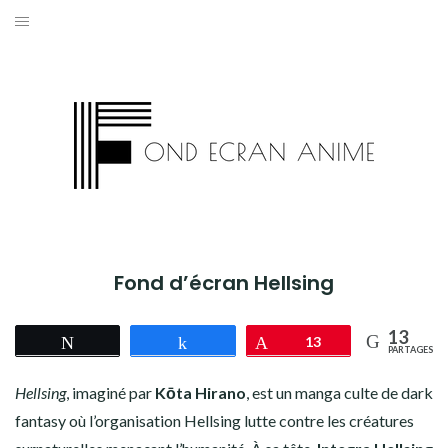
Aller
au
AKIRA
contenu
L’ATTAQUE DES TITANS
ASSASSINATION CLASSROOM
BERSERK
BLEACH
Fond d’écran Hellsing
BLACK CLOVER
13
Tweetez
Partagez
Épingle
13
BORUTO
PARTAGES
Hellsing
, imaginé par
Kōta Hirano
, est un manga culte de dark
CHAINSAW MAN
fantasy où l’organisation Hellsing lutte contre les créatures