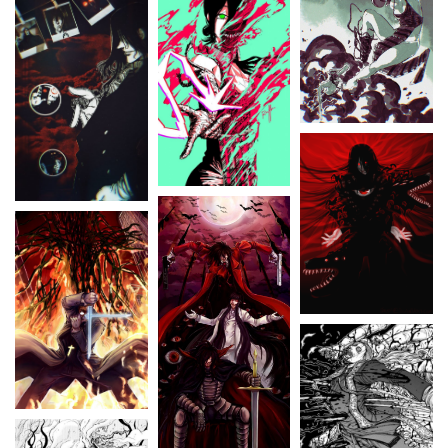
HELLSING
HUNTER X HUNTER
JOJO’S BIZARRE ADVENTURE
JUJUTSU KAISEN
MINECRAFT
MOB PSYCHO 100
MY HERO ACADEMIA
NARUTO
NEON GENESIS EVANGELION