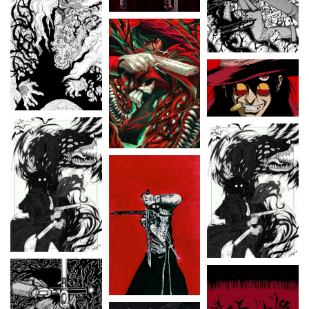
ONE PIECE
POKÉMON
RANKING OF KINGS
RICK ET MORTY
SAKAMOTO DAYS
SEVEN DEADLY SINS
SOLO LEVELING
STUDIO GHIBLI
THE LAST OF US