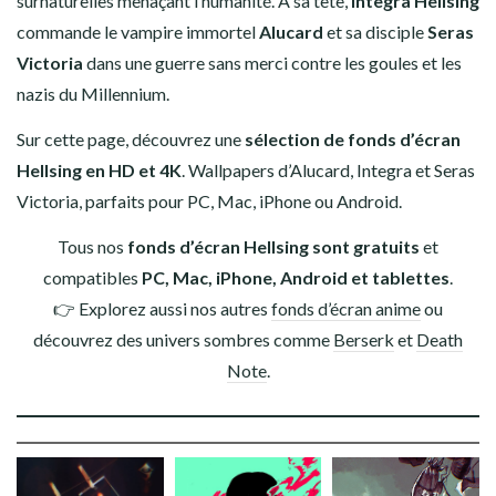
surnaturelles menaçant l’humanité. À sa tête,
Integra Hellsing
COWBOY BEBOP
commande le vampire immortel
Alucard
et sa disciple
Seras
Victoria
DEATH NOTE
dans une guerre sans merci contre les goules et les
nazis du Millennium.
DEMON SLAYER
Sur cette page, découvrez une
sélection de fonds d’écran
Hellsing en HD et 4K
. Wallpapers d’Alucard, Integra et Seras
DR STONE
Victoria, parfaits pour PC, Mac, iPhone ou Android.
DRAGON BALL Z
Tous nos
fonds d’écran Hellsing sont gratuits
et
compatibles
PC, Mac, iPhone, Android et tablettes
.
FAIRY TAIL
👉 Explorez aussi nos autres
fonds d’écran anime
ou
découvrez des univers sombres comme
Berserk
et
Death
FIRE FORCE
Note
.
INITIAL D
GOD OF WAR