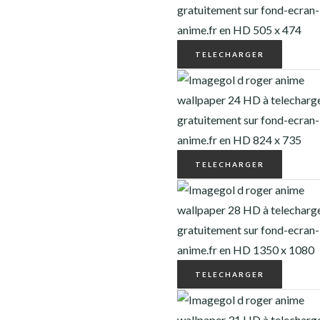
ONE PIECE
POKÉMON
TELECHARGER
RANKING OF KINGS
RICK ET MORTY
SAKAMOTO DAYS
TELECHARGER
SEVEN DEADLY SINS
SOLO LEVELING
STUDIO GHIBLI
TELECHARGER
THE LAST OF US