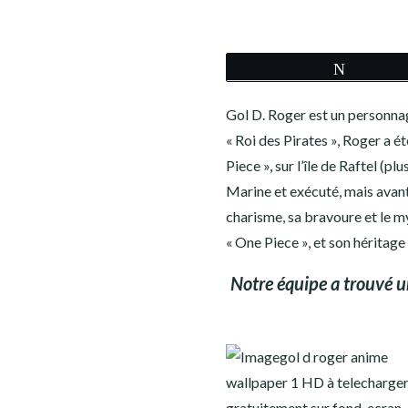
COWBOY BEBOP
DEATH NOTE
Tweete
DEMON SLAYER
Gol D. Roger est un personna
« Roi des Pirates », Roger a ét
DR STONE
Piece », sur l’île de Raftel (p
DRAGON BALL Z
Marine et exécuté, mais avant 
charisme, sa bravoure et le m
FAIRY TAIL
« One Piece », et son héritage
Notre équipe a trouvé u
FIRE FORCE
INITIAL D
GOD OF WAR