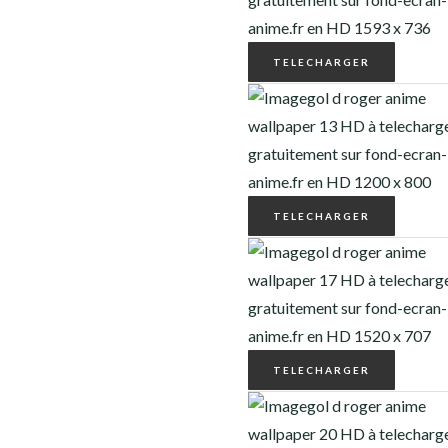
HELLSING
TELECHARGER
HUNTER X HUNTER
JOJO’S BIZARRE ADVENTURE
JUJUTSU KAISEN
TELECHARGER
MINECRAFT
MOB PSYCHO 100
MY HERO ACADEMIA
NARUTO
TELECHARGER
NEON GENESIS EVANGELION