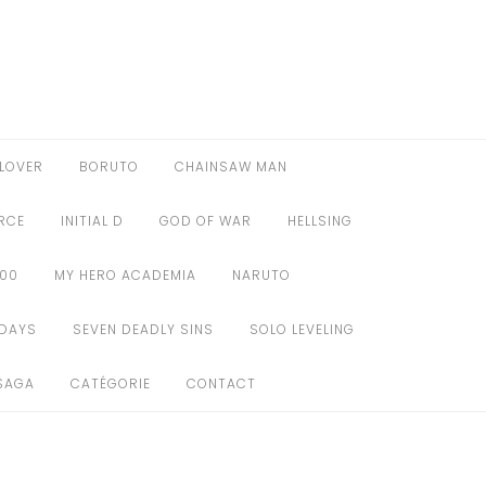
LOVER
BORUTO
CHAINSAW MAN
ORCE
INITIAL D
GOD OF WAR
HELLSING
100
MY HERO ACADEMIA
NARUTO
DAYS
SEVEN DEADLY SINS
SOLO LEVELING
SAGA
CATÉGORIE
CONTACT