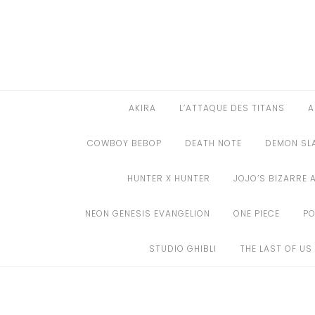
Aller
au
AKIRA
contenu
L’ATTAQUE DES TITANS
ASSASSINATION CLASSROOM
AKIRA
L’ATTAQUE DES TITANS
A
BERSERK
COWBOY BEBOP
DEATH NOTE
DEMON SL
BLEACH
HUNTER X HUNTER
JOJO’S BIZARRE 
BLACK CLOVER
NEON GENESIS EVANGELION
ONE PIECE
P
BORUTO
STUDIO GHIBLI
THE LAST OF US
CHAINSAW MAN