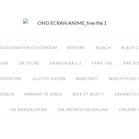
SSASSINATION CLASSROOM
BERSERK
BLEACH
BLACK C
AYER
DR STONE
DRAGON BALL Z
FAIRY TAIL
FIRE F
ADVENTURE
JUJUTSU KAISEN
MINECRAFT
MOB PSYCHO 
OKÉMON
RANKING OF KINGS
RICK ET MORTY
SAKAMOTO 
THE MANDALORIAN
THE PROMISE NEVERLAND
VINLAND 