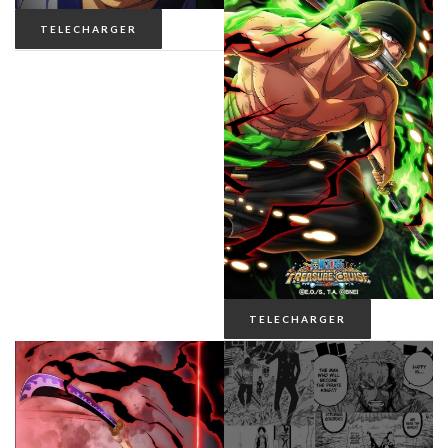
ONE PIECE
TELECHARGER
POKÉMON
RANKING OF KINGS
RICK ET MORTY
SAKAMOTO DAYS
SEVEN DEADLY SINS
TELECHARGER
SOLO LEVELING
STUDIO GHIBLI
THE LAST OF US