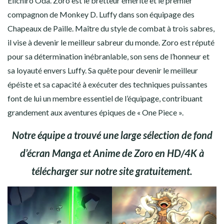
Eiichiro Oda. Zoro est le bretteur émérite et le premier
COWBOY BEBOP
compagnon de Monkey D. Luffy dans son équipage des
Chapeaux de Paille. Maître du style de combat à trois sabres,
DEATH NOTE
il vise à devenir le meilleur sabreur du monde. Zoro est réputé
DEMON SLAYER
pour sa détermination inébranlable, son sens de l’honneur et
sa loyauté envers Luffy. Sa quête pour devenir le meilleur
DR STONE
épéiste et sa capacité à exécuter des techniques puissantes
font de lui un membre essentiel de l’équipage, contribuant
DRAGON BALL Z
grandement aux aventures épiques de « One Piece ».
FAIRY TAIL
Notre équipe a trouvé une large sélection de fond
d’écran Manga et Anime de Zoro en HD/4K à
FIRE FORCE
télécharger sur notre site gratuitement.
INITIAL D
GOD OF WAR