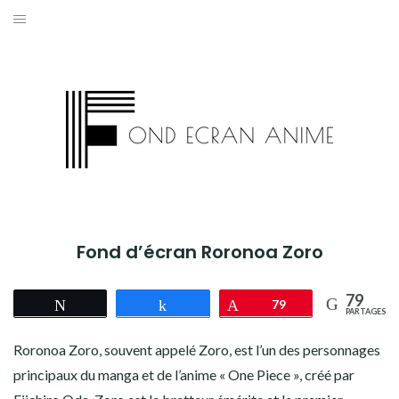
Aller
au
AKIRA
contenu
L’ATTAQUE DES TITANS
ASSASSINATION CLASSROOM
BERSERK
BLEACH
Fond d’écran Roronoa Zoro
BLACK CLOVER
79
Tweetez
Partagez
Épingle
79
BORUTO
PARTAGES
Roronoa Zoro, souvent appelé Zoro, est l’un des personnages
CHAINSAW MAN
principaux du manga et de l’anime « One Piece », créé par