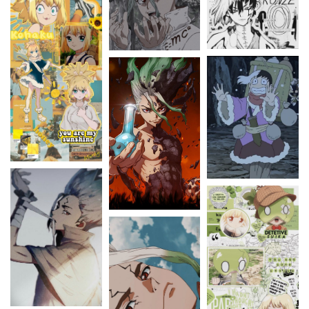
ONE PIECE
POKÉMON
RANKING OF KINGS
RICK ET MORTY
SAKAMOTO DAYS
SEVEN DEADLY SINS
SOLO LEVELING
STUDIO GHIBLI
THE LAST OF US