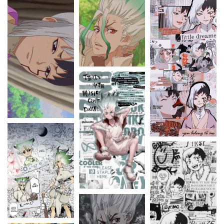
HELLSING
HUNTER X HUNTER
JOJO’S BIZARRE ADVENTURE
JUJUTSU KAISEN
MINECRAFT
MOB PSYCHO 100
MY HERO ACADEMIA
NARUTO
NEON GENESIS EVANGELION