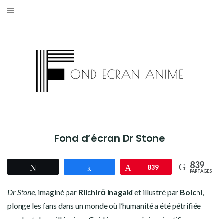
Aller
au
AKIRA
contenu
L’ATTAQUE DES TITANS
ASSASSINATION CLASSROOM
BERSERK
BLEACH
Fond d’écran Dr Stone
BLACK CLOVER
839
Tweetez
Partagez
Épingle
839
BORUTO
PARTAGES
Dr Stone
, imaginé par
Riichirō Inagaki
et illustré par
Boichi
,
CHAINSAW MAN
plonge les fans dans un monde où l’humanité a été pétrifiée