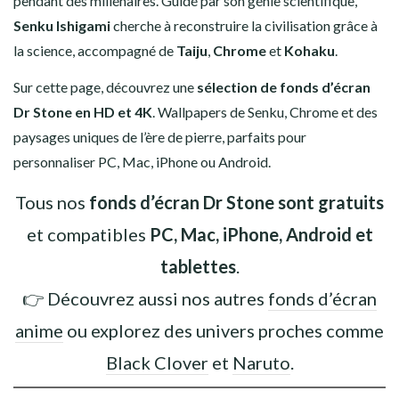
pendant des millénaires. Guidé par son génie scientifique,
COWBOY BEBOP
Senku Ishigami
cherche à reconstruire la civilisation grâce à
la science, accompagné de
DEATH NOTE
Taiju
,
Chrome
et
Kohaku
.
Sur cette page, découvrez une
sélection de fonds d’écran
DEMON SLAYER
Dr Stone en HD et 4K
. Wallpapers de Senku, Chrome et des
paysages uniques de l’ère de pierre, parfaits pour
DR STONE
personnaliser PC, Mac, iPhone ou Android.
DRAGON BALL Z
Tous nos
fonds d’écran Dr Stone sont gratuits
FAIRY TAIL
et compatibles
PC, Mac, iPhone, Android et
tablettes
.
FIRE FORCE
👉 Découvrez aussi nos autres
fonds d’écran
INITIAL D
anime
ou explorez des univers proches comme
Black Clover
et
Naruto
.
GOD OF WAR