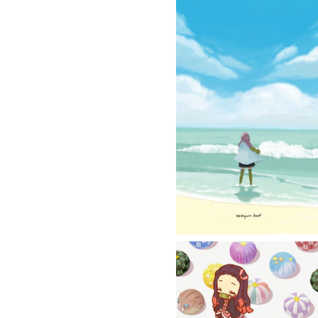
ONE PIECE
POKÉMON
RANKING OF KINGS
RICK ET MORTY
SAKAMOTO DAYS
SEVEN DEADLY SINS
SOLO LEVELING
STUDIO GHIBLI
THE LAST OF US