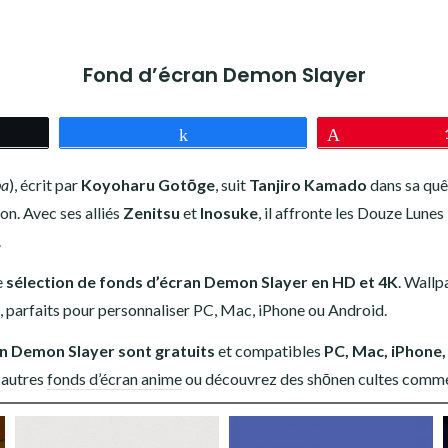
Fond d’écran Demon Slayer
z
Partagez
Épingle
ba
), écrit par
Koyoharu Gotōge
, suit
Tanjiro Kamado
dans sa quê
on. Avec ses alliés
Zenitsu
et
Inosuke
, il affronte les Douze Lune
.
e
sélection de fonds d’écran Demon Slayer en HD et 4K
. Wallp
rs, parfaits pour personnaliser PC, Mac, iPhone ou Android.
n Demon Slayer sont gratuits
et compatibles
PC, Mac, iPhone,
 autres
fonds d’écran anime
ou découvrez des shōnen cultes comm