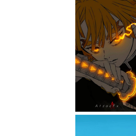
HELLSING
HUNTER X HUNTER
JOJO’S BIZARRE ADVENTURE
JUJUTSU KAISEN
MINECRAFT
MOB PSYCHO 100
MY HERO ACADEMIA
NARUTO
NEON GENESIS EVANGELION