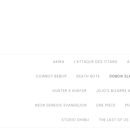
Aller
au
AKIRA
contenu
L’ATTAQUE DES TITANS
ASSASSINATION CLASSROOM
BERSERK
AKIRA
L’ATTAQUE DES TITANS
A
BLEACH
COWBOY BEBOP
DEATH NOTE
DEMON SL
BLACK CLOVER
HUNTER X HUNTER
JOJO’S BIZARRE 
BORUTO
NEON GENESIS EVANGELION
ONE PIECE
P
CHAINSAW MAN
STUDIO GHIBLI
THE LAST OF US