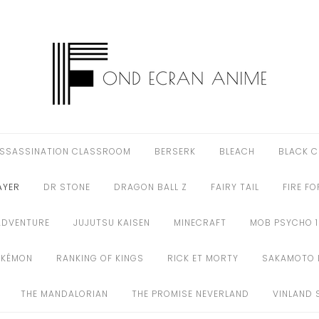
SSASSINATION CLASSROOM
BERSERK
BLEACH
BLACK C
AYER
DR STONE
DRAGON BALL Z
FAIRY TAIL
FIRE F
ADVENTURE
JUJUTSU KAISEN
MINECRAFT
MOB PSYCHO 
OKÉMON
RANKING OF KINGS
RICK ET MORTY
SAKAMOTO 
THE MANDALORIAN
THE PROMISE NEVERLAND
VINLAND 