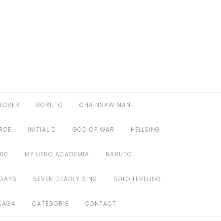
LOVER
BORUTO
CHAINSAW MAN
ORCE
INITIAL D
GOD OF WAR
HELLSING
100
MY HERO ACADEMIA
NARUTO
DAYS
SEVEN DEADLY SINS
SOLO LEVELING
SAGA
CATÉGORIE
CONTACT