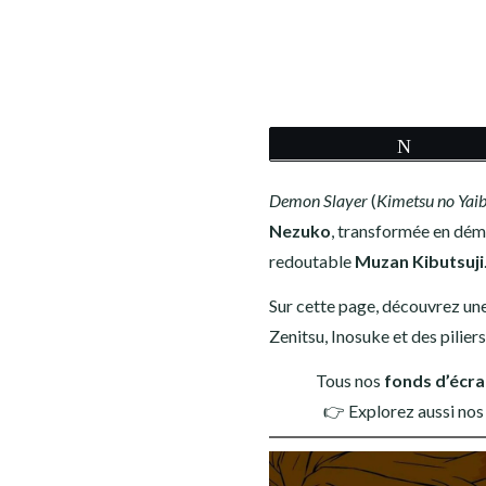
COWBOY BEBOP
DEATH NOTE
DEMON SLAYER
Tweete
DR STONE
Demon Slayer
(
Kimetsu no Yai
DRAGON BALL Z
Nezuko
, transformée en dém
redoutable
Muzan Kibutsuji
FAIRY TAIL
Sur cette page, découvrez un
Zenitsu, Inosuke et des pilie
FIRE FORCE
Tous nos
fonds d’écra
INITIAL D
👉 Explorez aussi nos
GOD OF WAR