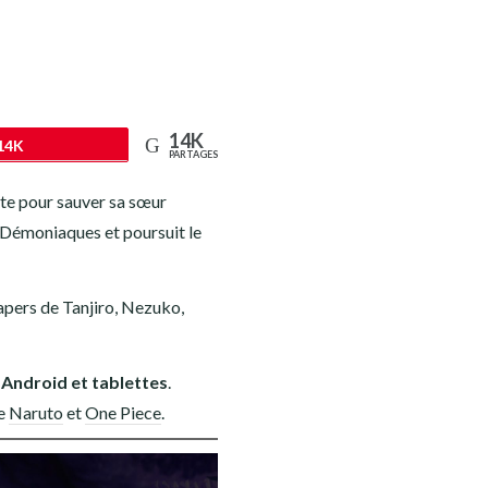
14K
14K
PARTAGES
te pour sauver sa sœur
s Démoniaques et poursuit le
apers de Tanjiro, Nezuko,
 Android et tablettes
.
e
Naruto
et
One Piece
.