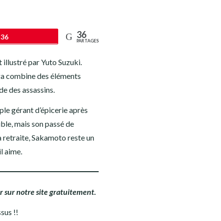
36
36
PARTAGES
lustré par Yuto Suzuki.
ga combine des éléments
de des assassins.
ple gérant d’épicerie après
ible, mais son passé de
a retraite, Sakamoto reste un
l aime.
 sur notre site gratuitement.
sus !!