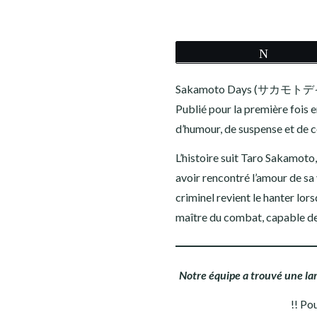
COWBOY BEBOP
DEATH NOTE
Tweete
DEMON SLAYER
Sakamoto Days (サカモトデイズ, Sa
Publié pour la première foi
DR STONE
d’humour, de suspense et de c
DRAGON BALL Z
L’histoire suit Taro Sakamoto
avoir rencontré l’amour de sa
FAIRY TAIL
criminel revient le hanter lor
maître du combat, capable de 
FIRE FORCE
INITIAL D
Notre équipe a trouvé une la
GOD OF WAR
!! Po