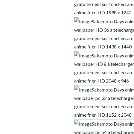
ONE PIECE
POKÉMON
RANKING OF KINGS
RICK ET MORTY
SAKAMOTO DAYS
SEVEN DEADLY SINS
SOLO LEVELING
STUDIO GHIBLI
THE LAST OF US