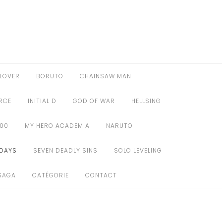
LOVER
BORUTO
CHAINSAW MAN
ORCE
INITIAL D
GOD OF WAR
HELLSING
100
MY HERO ACADEMIA
NARUTO
DAYS
SEVEN DEADLY SINS
SOLO LEVELING
SAGA
CATÉGORIE
CONTACT