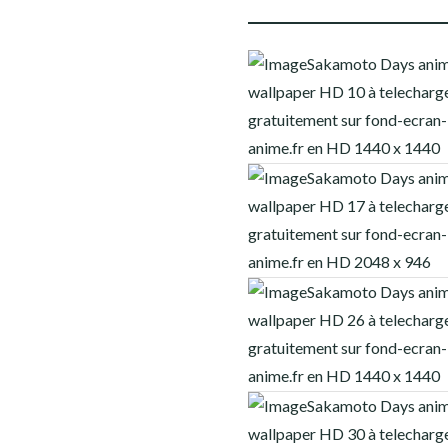
HELLSING
HUNTER X HUNTER
JOJO’S BIZARRE ADVENTURE
JUJUTSU KAISEN
MINECRAFT
MOB PSYCHO 100
MY HERO ACADEMIA
NARUTO
NEON GENESIS EVANGELION