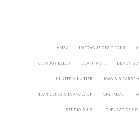
Aller
au
AKIRA
contenu
L’ATTAQUE DES TITANS
ASSASSINATION CLASSROOM
AKIRA
L’ATTAQUE DES TITANS
A
BERSERK
COWBOY BEBOP
DEATH NOTE
DEMON SL
BLEACH
HUNTER X HUNTER
JOJO’S BIZARRE 
BLACK CLOVER
NEON GENESIS EVANGELION
ONE PIECE
P
BORUTO
STUDIO GHIBLI
THE LAST OF US
CHAINSAW MAN