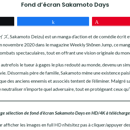
Fond d’écran Sakamoto Days
z
Partagez
Épingle
kamoto Deizu) est un manga d’action et de comédie écrit et il
s en novembre 2020 dans le magazine Weekly Shōnen Jump, ce man
ombats spectaculaires, tout en offrant une vision originale du mon
, autrefois le tueur à gages le plus redouté au monde, devenu un sim
 vie. Désormais père de famille, Sakamoto mène une existence pais
sque des anciens ennemis et associés tentent de l’éliminer. Malgré s
neutraliser n’importe quel adversaire, tout en protégeant ceux qu’i
rge sélection de fond d’écran Sakamoto Days en HD/4K à télécharger
ur afficher les images en full HD n’hésitez pas à cliquer/appuyer des