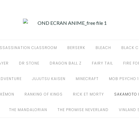
SSASSINATION CLASSROOM
BERSERK
BLEACH
BLACK C
AYER
DR STONE
DRAGON BALL Z
FAIRY TAIL
FIRE F
ADVENTURE
JUJUTSU KAISEN
MINECRAFT
MOB PSYCHO 
OKÉMON
RANKING OF KINGS
RICK ET MORTY
SAKAMOTO 
THE MANDALORIAN
THE PROMISE NEVERLAND
VINLAND 